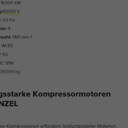
16000 kW
g:
10000 V
:
50 Hz
ole:
4
zahl:
1481 min-1
:
IM B3
P 55
IC 81W
35000 kg
ngsstarke Kompressormotoren
NZEL
rke Kompressoren erfordern leistungsstarke Motoren.