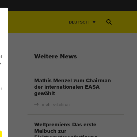
Suche
DEUTSCH
öffnen
Weitere News
d
e
Mathis Menzel zum Chairman
der internationalen EASA
t
gewählt
mehr erfahren
Weltpremiere: Das erste
Malbuch zur