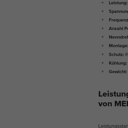
Leistung:
Spannun
Frequenz
Anzahl P
Nenndreh
Montage
Schutz:
I
Kühlung:
Gewicht:
Leistu
von ME
Leistungssta