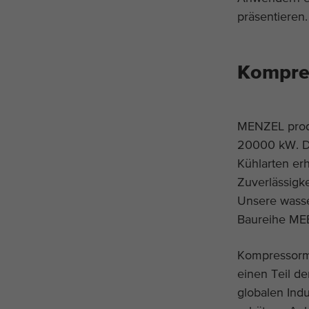
präsentieren.
Kompre
MENZEL produ
20000 kW. Di
Kühlarten erh
Zuverlässigk
Unsere wass
Baureihe MEB
Kompressormo
einen Teil 
globalen Indu