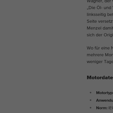
Wagner, der 
„Die Öl- und
linksseitig b
Seite verset
Menzel damit
sich der Orig
Wo für eine 
mehrere Mona
weniger Tage
Motordate
Motortyp
Anwendu
Norm:
IE