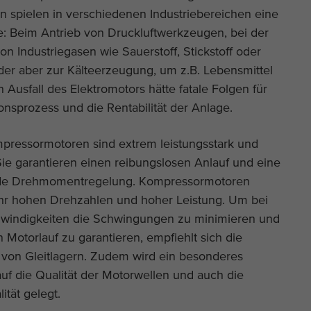
 spielen in verschiedenen Industriebereichen eine
le: Beim Antrieb von Druckluftwerkzeugen, bei der
on Industriegasen wie Sauerstoff, Stickstoff oder
der aber zur Kälteerzeugung, um z.B. Lebensmittel
n Ausfall des Elektromotors hätte fatale Folgen für
onsprozess und die Rentabilität der Anlage.
ressormotoren sind extrem leistungsstark und
Sie garantieren einen reibungslosen Anlauf und eine
de Drehmomentregelung. Kompressormotoren
ehr hohen Drehzahlen und hoher Leistung. Um bei
windigkeiten die Schwingungen zu minimieren und
 Motorlauf zu garantieren, empfiehlt sich die
on Gleitlagern. Zudem wird ein besonderes
f die Qualität der Motorwellen und auch die
tät gelegt.