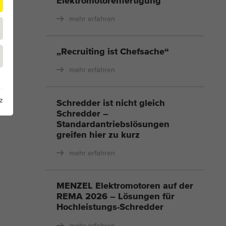
Elektromotorenfertigung
mehr erfahren
„Recruiting ist Chefsache“
mehr erfahren
z
Schredder ist nicht gleich
Schredder –
Standardantriebslösungen
greifen hier zu kurz
mehr erfahren
MENZEL Elektromotoren auf der
REMA 2026 – Lösungen für
Hochleistungs-Schredder
mehr erfahren