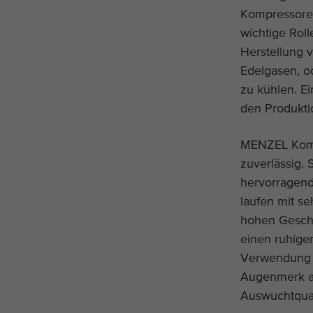
Kompressoren
wichtige Rol
Herstellung v
Edelgasen, o
zu kühlen. Ei
den Produkti
MENZEL Komp
zuverlässig. 
hervorragen
laufen mit s
hohen Gesch
einen ruhigen
Verwendung v
Augenmerk au
Auswuchtquali