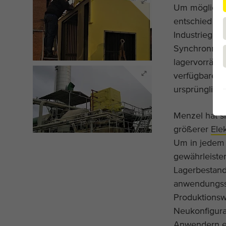
Um möglichst
entschied sic
Industriegas
Synchronmoto
lagervorrätig 
verfügbaren 
ursprünglic
Menzel hat si
größerer
Ele
Um in jedem 
gewährleiste
Lagerbestand 
anwendungssp
Produktionswe
Neukonfigura
Anwendern ei