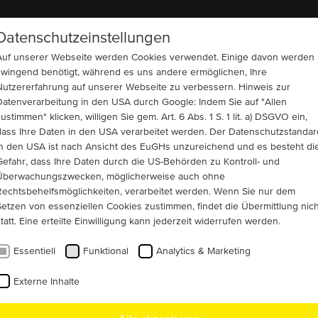
Datenschutzeinstellungen
UNTERNEHMEN
REFERENZEN
KONTAKT
Auf unserer Webseite werden Cookies verwendet. Einige davon werden
zwingend benötigt, während es uns andere ermöglichen, Ihre
Nutzererfahrung auf unserer Webseite zu verbessern. Hinweis zur
Datenverarbeitung in den USA durch Google: Indem Sie auf "Allen
ustimmen" klicken, willigen Sie gem. Art. 6 Abs. 1 S. 1 lit. a) DSGVO ein,
 Lieferservice ab Lager
Käfigläufer (IC 81W + IC 86W)
Stahl- und
dass Ihre Daten in den USA verarbeitet werden. Der Datenschutzstandar
in den USA ist nach Ansicht des EuGHs unzureichend und es besteht di
 Industrieanlagen
Gefahr, dass Ihre Daten durch die US-Behörden zu Kontroll- und
Überwachungszwecken, möglicherweise auch ohne
Rechtsbehelfsmöglichkeiten, verarbeitet werden. Wenn Sie nur dem
Setzen von essenziellen Cookies zustimmen, findet die Übermittlung nich
er spanischen Industrieanlage überraschend
tatt. Eine erteilte Einwilligung kann jederzeit widerrufen werden.
swichtiger Kompressormotor ausgefallen
Essentiell
Funktional
Analytics & Marketing
te MENZEL mit einem fabrikneuen 16000 kW
Externe Inhalte
otor helfen.