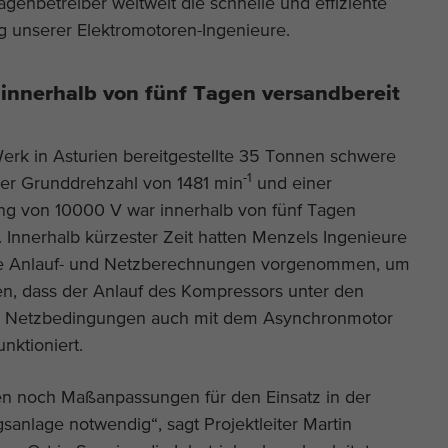
genbetreiber weltweit die schnelle und effiziente
g unserer Elektromotoren-Ingenieure.
Name
_ga_*
 innerhalb von fünf Tagen versandbereit
Anbieter
Google Analytics
Laufzeit
2 Jahre
Werk in Asturien bereitgestellte 35 Tonnen schwere
-1
ner Grunddrehzahl von 1481 min
und einer
Dieses Cookie wird von Google Analytics
g von 10000 V war innerhalb von fünf Tagen
Zweck
installiert. Das Cookie wird verwendet um die
. Innerhalb kürzester Zeit hatten Menzels Ingenieure
Seitenaufrufe zu speichern und zu zählen.
e Anlauf- und Netzberechnungen vorgenommen, um
len, dass der Anlauf des Kompressors unter den
 Netzbedingungen auch mit dem Asynchronmotor
unktioniert.
 noch Maßanpassungen für den Einsatz in der
sanlage notwendig“, sagt Projektleiter Martin