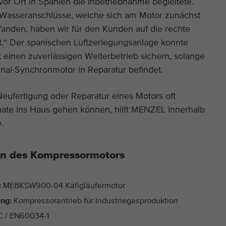
vor Ort in Spanien die Inbetriebnahme begleitete.
 Wasseranschlüsse, welche sich am Motor zunächst
efanden, haben wir für den Kunden auf die rechte
zt.“ Der spanischen Luftzerlegungsanlage konnte
 einen zuverlässigen Weiterbetrieb sichern, solange
inal-Synchronmotor in Reparatur befindet.
Neufertigung oder Reparatur eines Motors oft
te ins Haus gehen können, hilft MENZEL innerhalb
.
n des Kompressormotors
:
MEBKSW900-04 Käfigläufermotor
ng:
Kompressorantrieb für Industriegasproduktion
C / EN60034-1