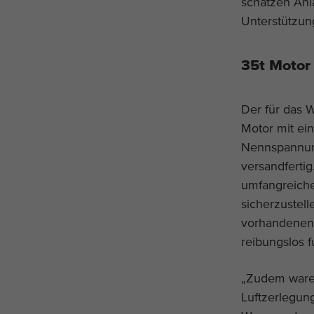
schätzen Anla
Unterstützun
35t Motor
Der für das 
Motor mit ei
Nennspannun
versandfertig
umfangreich
sicherzustel
vorhandenen
reibungslos f
„Zudem waren
Luftzerlegung