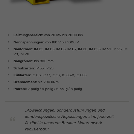
Dieses Cookie ist ein Standard-Session-
Cookie-Informationen anzeigen
Name
_ga_EVZ6Q3XCRT
Cookie von TYPO3. Es speichert im Falle
eines Benutzer-Logins die Session-ID. So
Anbieter
Google Tag Manager
Analytics & Marketing
Zweck
kann der eingeloggte Benutzer
Diese Gruppe beinhaltet alle Skripte für analytisches Tracking
wiedererkannt werden und es wird ihm
Laufzeit
1 year
und zugehörige Cookies. Es hilft uns die Nutzererfahrung der
Zugang zu geschützten Bereichen
Leistungsbereich:
von 20 kW bis 2000 kW
Website zu verbessern.
gewährt.
Nennspannungen:
von 160 V bis 1000 V
Dies ist ein Google Tag Manager Cookie
Bauformen:
IM B3, IM B5, IM B6, IM B7, IM B8, IM B35, IM V1, IM V5, IM
Abhängig von: Funktional
Zweck
und dient dem Erfassen verschiedener
V3, IM V6
Cookie-Informationen anzeigen
Handlungen auf unserer Webseite.
Name
_ga
Baugrößen:
bis 800 mm
Name
cookie_optin
Schutzarten:
IP 55, IP 23
Anbieter
Google Analytics
Externe Inhalte
Kühlarten:
IC 06, IC 17, IC 37, IC 86W, IC 666
Anbieter
TYPO3
Auf unserer Website verwenden wir eingebettete Videos von
Drehmoment:
bis 200 kNm
Laufzeit
2 Jahre
YouTube, um unsere Videos in besserer Qualität und mit
Laufzeit
1 Jahr
Polzahl:
2-polig / 4-polig / 6-polig / 8-polig
höherer Displayleistung anbieten zu können, damit die
Dieses Cookie wird von Google Analytics
Besucher ein interessanteres Erlebnis haben.
Enthält die gewählten Tracking-Optin-
installiert. Das Cookie wird verwendet, um
Zweck
Einstellungen.
„Abweichungen, Sonderausführungen und
Besucher-, Sitzungs- und
kundenspezifische Anpassungen sind jederzeit
Kampagnendaten zu berechnen und die
flexibel in unserem Berliner Motorenwerk
Nutzung der Website für den
Zweck
realisierbar.“
Analysebericht der Website zu verfolgen.