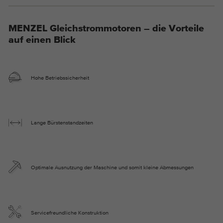
Die Cookies speichern Informationen
anonym und weisen eine zufällig
MENZEL Gleichstrommotoren – die Vorteile
generierte Nummer zu, um eindeutige
auf einen Blick
Besucher zu identifizieren.
Name
_ga_*
Hohe Betriebssicherheit
Anbieter
Google Analytics
Laufzeit
2 Jahre
Lange Bürstenstandzeiten
Dieses Cookie wird von Google Analytics
installiert. Das Cookie wird verwendet um
Zweck
die Seitenaufrufe zu speichern und zu
Optimale Ausnutzung der Maschine und somit kleine Abmessungen
zählen.
Servicefreundliche Konstruktion