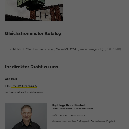
Gleichstrommotor Katalog
MENZEL Gleichstrommotoren, Serie MEBGVF (deutsch/englisch)
(PDF, 1 MB)
Ihr direkter Draht zu uns
Zentrale
Tel.
+49 30 349 922-0
Ich freue mich auf Ihre Anfragen in
Dipl.-Ing. René Gaebel
Leiter Gleichstrom- & Sonderantriebe
dc@menzel-motors.com
Ich freue mich auf Ihre Anfragen in Deutsch oder Englisch