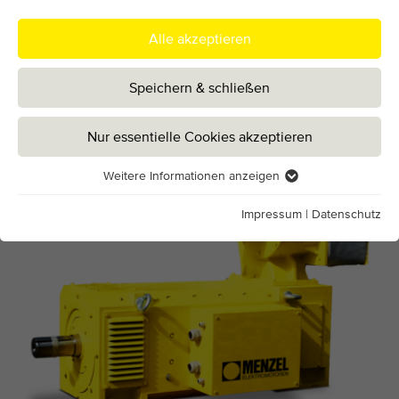
Alle akzeptieren
Gleichstrommotoren – Technische Daten im
Überblick
Speichern & schließen
Nur essentielle Cookies akzeptieren
Weitere Informationen anzeigen
Essentiell
Essentielle Cookies werden für grundlegende Funktionen der
Impressum
|
Datenschutz
Webseite benötigt. Dadurch ist gewährleistet, dass die
Webseite einwandfrei funktioniert.
Cookie-Informationen anzeigen
Name
fe_typo_user / PHPSESSID
Anbieter
TYPO3
Funktional
Diese Gruppe beinhaltet alle Skripte die die
Laufzeit
1 Woche
Standardfunktionen erweitern.