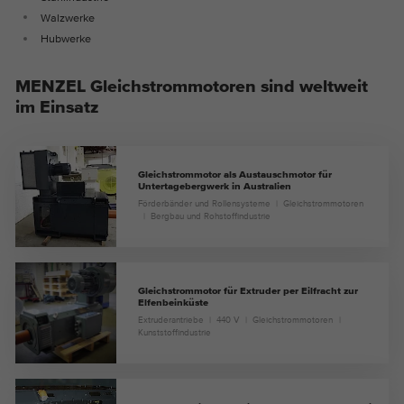
Walzwerke
Hubwerke
MENZEL Gleichstrommotoren sind weltweit
im Einsatz
Gleichstrommotor als Austauschmotor für
Untertagebergwerk in Australien
Förderbänder und Rollensysteme
Gleichstrommotoren
Bergbau und Rohstoffindustrie
Gleichstrommotor für Extruder per Eilfracht zur
Elfenbeinküste
Extruderantriebe
440 V
Gleichstrommotoren
Kunststoffindustrie