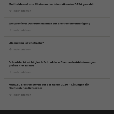
Mathis Menzel zum Chairman der internationalen EASA gewählt
mehr erfahren
Weltpremiere: Das erste Malbuch zur Elektromotorenfertigung
mehr erfahren
„Recruiting ist Chefsache“
mehr erfahren
Schredder ist nicht gleich Schredder – Standardantriebslösungen
greifen hier zu kurz
mehr erfahren
MENZEL Elektromotoren auf der REMA 2026 – Lösungen für
Hochleistungs-Schredder
mehr erfahren