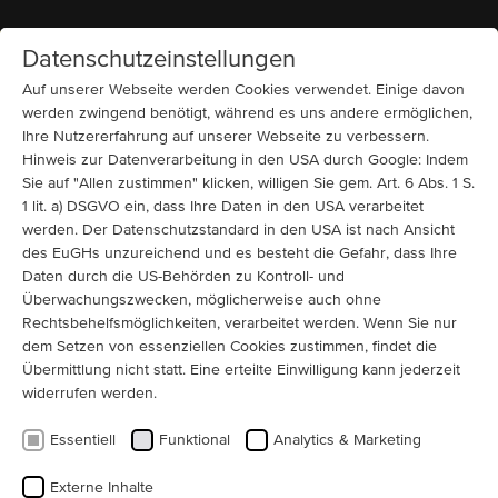
Datenschutzeinstellungen
Startseite
MENÜ
Auf unserer Webseite werden Cookies verwendet. Einige davon
werden zwingend benötigt, während es uns andere ermöglichen,
Ihre Nutzererfahrung auf unserer Webseite zu verbessern.
News
Hinweis zur Datenverarbeitung in den USA durch Google: Indem
Unser neues Imagevideo ist online
Sie auf "Allen zustimmen" klicken, willigen Sie gem. Art. 6 Abs. 1 S.
1 lit. a) DSGVO ein, dass Ihre Daten in den USA verarbeitet
Unser neues Imagevideo bietet Ihnen interessante
werden. Der Datenschutzstandard in den USA ist nach Ansicht
Einblicke in die Arbeit eines Elektromotoren Herstellers,
des EuGHs unzureichend und es besteht die Gefahr, dass Ihre
der auf die Fertigung von großen, individuellen
Daten durch die US-Behörden zu Kontroll- und
Überwachungszwecken, möglicherweise auch ohne
Elektromotoren für Industrieanlagen spezialisiert ist.
Rechtsbehelfsmöglichkeiten, verarbeitet werden. Wenn Sie nur
Tradition und Leidenschaft seit 1927.
dem Setzen von essenziellen Cookies zustimmen, findet die
Übermittlung nicht statt. Eine erteilte Einwilligung kann jederzeit
widerrufen werden.
Essentiell
Funktional
Analytics & Marketing
Externe Inhalte