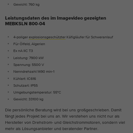
Gewicht: 760 kg
Leistungsdaten des im Imagevideo gezeigten
MEBKSLN 800-04
4-poliger
explosionsgeschützter
Käfigläufer für Schweranlauf
Für Ölfeld, Algerien
Ex nA IIC T3
Leistung: 7900 kW
Spannung: 5500 V
Nenndrehzahl:1490 min-1
Kühlart: IC616
Schutzart: IP55
Umgebungstemperatur: 55°C
Gewicht: 33100 kg
Die persönliche Beratung wird bei uns großgeschrieben. Damit
fängt jedes Projekt bei uns an. Wir verstehen uns nicht nur als
Hersteller von Drehstrom- und Gleichstrommotoren, sondern viel
mehr als Lösungsanbieter und beratender Partner.