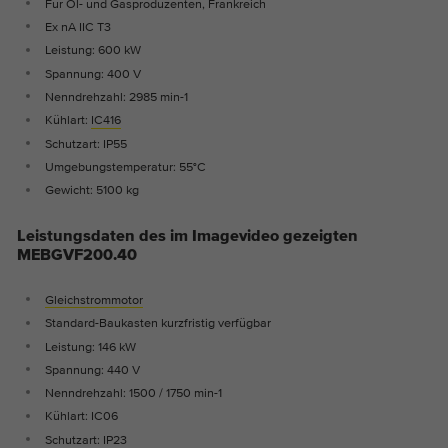
Für Öl- und Gasproduzenten, Frankreich
Ex nA IIC T3
Leistung: 600 kW
Spannung: 400 V
Nenndrehzahl: 2985 min-1
Kühlart:
IC416
Schutzart: IP55
Umgebungstemperatur: 55°C
Gewicht: 5100 kg
Leistungsdaten des im Imagevideo gezeigten
MEBGVF200.40
Gleichstrommotor
Standard-Baukasten kurzfristig verfügbar
Leistung: 146 kW
Spannung: 440 V
Nenndrehzahl: 1500 / 1750 min-1
Kühlart: IC06
Schutzart: IP23