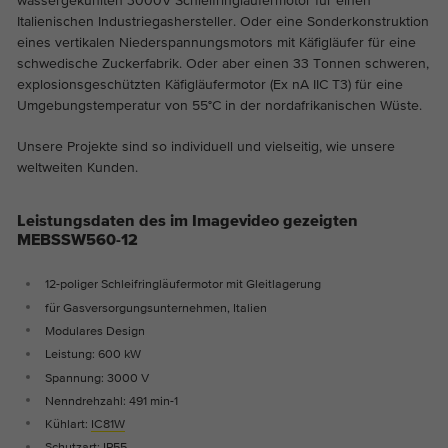
wassergekühlten 3000V Schleifringläufermotor für einen
Die Cookies speichern Informationen
Italienischen Industriegashersteller. Oder eine Sonderkonstruktion
anonym und weisen eine zufällig
eines vertikalen Niederspannungsmotors mit Käfigläufer für eine
generierte Nummer zu, um eindeutige
schwedische Zuckerfabrik. Oder aber einen 33 Tonnen schweren,
Besucher zu identifizieren.
explosionsgeschützten Käfigläufermotor (Ex nA IIC T3) für eine
Umgebungstemperatur von 55°C in der nordafrikanischen Wüste.
Unsere Projekte sind so individuell und vielseitig, wie unsere
Name
_ga_*
weltweiten Kunden.
Anbieter
Google Analytics
Leistungsdaten des im Imagevideo gezeigten
Laufzeit
2 Jahre
MEBSSW560-12
Dieses Cookie wird von Google Analytics
12-poliger Schleifringläufermotor mit Gleitlagerung
installiert. Das Cookie wird verwendet um
für Gasversorgungsunternehmen, Italien
Zweck
die Seitenaufrufe zu speichern und zu
Modulares Design
zählen.
Leistung: 600 kW
Spannung: 3000 V
Nenndrehzahl: 491 min-1
Kühlart:
IC81W
Schutzart: IP55