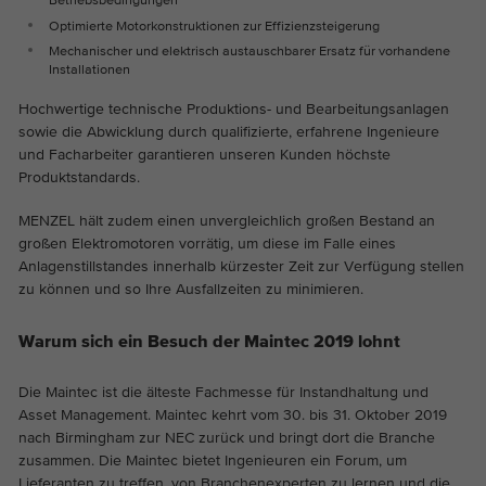
Dieses Cookie ist ein Standard-Session-
Cookie-Informationen anzeigen
Name
_ga_EVZ6Q3XCRT
Optimierte Motorkonstruktionen zur Effizienzsteigerung
Cookie von TYPO3. Es speichert im Falle
Mechanischer und elektrisch austauschbarer Ersatz für vorhandene
eines Benutzer-Logins die Session-ID. So
Anbieter
Google Tag Manager
Installationen
Analytics & Marketing
Zweck
kann der eingeloggte Benutzer
Diese Gruppe beinhaltet alle Skripte für analytisches Tracking
wiedererkannt werden und es wird ihm
Hochwertige technische Produktions- und Bearbeitungsanlagen
Laufzeit
1 year
und zugehörige Cookies. Es hilft uns die Nutzererfahrung der
Zugang zu geschützten Bereichen
sowie die Abwicklung durch qualifizierte, erfahrene Ingenieure
Website zu verbessern.
gewährt.
und Facharbeiter garantieren unseren Kunden höchste
Dies ist ein Google Tag Manager Cookie
Produktstandards.
Abhängig von: Funktional
Zweck
und dient dem Erfassen verschiedener
Cookie-Informationen anzeigen
Handlungen auf unserer Webseite.
Name
_ga
MENZEL hält zudem einen unvergleichlich großen Bestand an
Name
cookie_optin
großen Elektromotoren vorrätig, um diese im Falle eines
Anbieter
Google Analytics
Externe Inhalte
Anlagenstillstandes innerhalb kürzester Zeit zur Verfügung stellen
Anbieter
TYPO3
zu können und so Ihre Ausfallzeiten zu minimieren.
Auf unserer Website verwenden wir eingebettete Videos von
Laufzeit
2 Jahre
YouTube, um unsere Videos in besserer Qualität und mit
Laufzeit
1 Jahr
höherer Displayleistung anbieten zu können, damit die
Warum sich ein Besuch der Maintec 2019 lohnt
Dieses Cookie wird von Google Analytics
Besucher ein interessanteres Erlebnis haben.
Enthält die gewählten Tracking-Optin-
installiert. Das Cookie wird verwendet, um
Zweck
Die Maintec ist die älteste Fachmesse für Instandhaltung und
Einstellungen.
Besucher-, Sitzungs- und
Asset Management. Maintec kehrt vom 30. bis 31. Oktober 2019
Kampagnendaten zu berechnen und die
nach Birmingham zur NEC zurück und bringt dort die Branche
Nutzung der Website für den
zusammen. Die Maintec bietet Ingenieuren ein Forum, um
Zweck
Analysebericht der Website zu verfolgen.
Lieferanten zu treffen, von Branchenexperten zu lernen und die