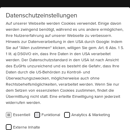
Datenschutzeinstellungen
Startseite
MENÜ
Auf unserer Webseite werden Cookies verwendet. Einige davon
werden zwingend benötigt, während es uns andere ermöglichen,
Ihre Nutzererfahrung auf unserer Webseite zu verbessern.
Messen
Hinweis zur Datenverarbeitung in den USA durch Google: Indem
MENZEL Elektromotoren auf der
Sie auf "Allen zustimmen" klicken, willigen Sie gem. Art. 6 Abs. 1 S.
Maintech 2019
1 lit. a) DSGVO ein, dass Ihre Daten in den USA verarbeitet
werden. Der Datenschutzstandard in den USA ist nach Ansicht
MENZEL wird vom 30.-31. Oktober 2019 mit einem
des EuGHs unzureichend und es besteht die Gefahr, dass Ihre
Daten durch die US-Behörden zu Kontroll- und
eigenen Stand 118 auf der diesjährigen Maintech in
Überwachungszwecken, möglicherweise auch ohne
Birmingham, ausstellen. Dies ist für unsere Kunden aus
Rechtsbehelfsmöglichkeiten, verarbeitet werden. Wenn Sie nur
UK die perfekte Gelegenheit, unseren neuen
dem Setzen von essenziellen Cookies zustimmen, findet die
Geschäftsführer von MENZEL Great Britain Ltd., Mr.
Übermittlung nicht statt. Eine erteilte Einwilligung kann jederzeit
Martin Rooney zu treffen.
widerrufen werden.
Essentiell
Funktional
Analytics & Marketing
Externe Inhalte
Martin Rooney
ist seit Frühjahr 2019 für MENZEL tätig ist steht mit