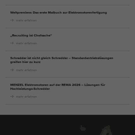
Weltpremiere: Das erste Malbuch zur Elektromotorenfertigung
mehr erfahren
„Recruiting ist Chefsache“
mehr erfahren
Schredder ist nicht gleich Schredder – Standardantriebslösungen
greifen hier zu kurz
mehr erfahren
MENZEL Elektromotoren auf der REMA 2026 – Lösungen für
Hochleistungs-Schredder
mehr erfahren