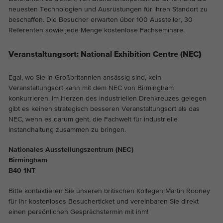
Die Cookies speichern Informationen
neuesten Technologien und Ausrüstungen für ihren Standort zu
anonym und weisen eine zufällig
beschaffen. Die Besucher erwarten über 100 Aussteller, 30
generierte Nummer zu, um eindeutige
Referenten sowie jede Menge kostenlose Fachseminare.
Besucher zu identifizieren.
Veranstaltungsort: National Exhibition Centre (NEC
)
Name
_ga_*
Egal, wo Sie in Großbritannien ansässig sind, kein
Veranstaltungsort kann mit dem NEC von Birmingham
Anbieter
Google Analytics
konkurrieren. Im Herzen des industriellen Drehkreuzes gelegen
gibt es keinen strategisch besseren Veranstaltungsort als das
Laufzeit
2 Jahre
NEC, wenn es darum geht, die Fachwelt für industrielle
Instandhaltung zusammen zu bringen.
Dieses Cookie wird von Google Analytics
Nationales Ausstellungszentrum (NEC)
installiert. Das Cookie wird verwendet um
Zweck
Birmingham
die Seitenaufrufe zu speichern und zu
B40 1NT
zählen.
Bitte kontaktieren Sie unseren britischen Kollegen Martin Rooney
für Ihr kostenloses Besucherticket und vereinbaren Sie direkt
einen persönlichen Gesprächstermin mit ihm!