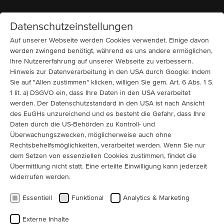
Datenschutzeinstellungen
Startseite
MENÜ
Auf unserer Webseite werden Cookies verwendet. Einige davon
werden zwingend benötigt, während es uns andere ermöglichen,
Ihre Nutzererfahrung auf unserer Webseite zu verbessern.
10000 V
Schleifring (IC 611 + IC 616 + IC 666)
Bergbau und Rohstoffindustrie
Mühlen
Hinweis zur Datenverarbeitung in den USA durch Google: Indem
Schwerlastmotoren für Kugelmühle
Sie auf "Allen zustimmen" klicken, willigen Sie gem. Art. 6 Abs. 1 S.
in Kasachstan: Maßgeschneiderte
1 lit. a) DSGVO ein, dass Ihre Daten in den USA verarbeitet
Antriebstechnik verhindert
werden. Der Datenschutzstandard in den USA ist nach Ansicht
des EuGHs unzureichend und es besteht die Gefahr, dass Ihre
Produktionsstillstand
Daten durch die US-Behörden zu Kontroll- und
Überwachungszwecken, möglicherweise auch ohne
Für eine Goldmine in Kasachstan hat Menzel
Rechtsbehelfsmöglichkeiten, verarbeitet werden. Wenn Sie nur
Elektromotoren zwei leistungsstarke
dem Setzen von essenziellen Cookies zustimmen, findet die
Schleifringläufermotoren für den Antrieb einer
Übermittlung nicht statt. Eine erteilte Einwilligung kann jederzeit
widerrufen werden.
Kugelmühle individuell angepasst und geliefert. Dank
unseres umfangreichen Lagers und der flexiblen
Essentiell
Funktional
Analytics & Marketing
Ingenieurskompetenz konnten wir innerhalb kürzester
Zeit eine maßgeschneiderte Lösung bereitstellen und so
Externe Inhalte