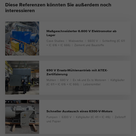
Diese Referenzen könnten Sie außerdem noch
interessieren
Maßgeschneiderter 6.600 V Elektromotor ab
Lager
Case Studies
Walzwerke
6600 V
Schleifring (IC 611
+ IC 616 + IC 666)
Zement und Baustoffe
690 V Ersatz-Mühlenantrieb mit ATEX-
Zertifizierung
Mühlen
690 V
Ex nA und Ex tc Motoren
Käfigläufer
(IC 611 + IC 616 + IC 666)
Lebensmittel
Schneller Austausch eines 6300-V-Motors
Pumpen
6300 V
Käfigläufer (IC 411 + IC 416)
Zellstoff
und Papier