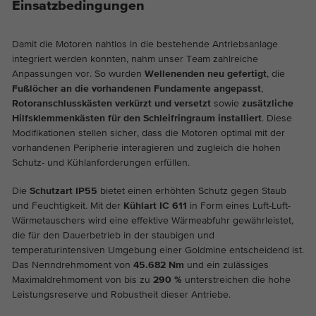
Dieses Cookie ist ein Standard-Session-
Einsatzbedingungen
Cookie-Informationen anzeigen
Name
_ga_EVZ6Q3XCRT
Cookie von TYPO3. Es speichert im Falle
eines Benutzer-Logins die Session-ID. So
Anbieter
Google Tag Manager
Damit die Motoren nahtlos in die bestehende Antriebsanlage
Analytics & Marketing
Zweck
kann der eingeloggte Benutzer
integriert werden konnten, nahm unser Team zahlreiche
Diese Gruppe beinhaltet alle Skripte für analytisches Tracking
wiedererkannt werden und es wird ihm
Anpassungen vor. So wurden
Wellenenden neu gefertigt
, die
Laufzeit
1 year
und zugehörige Cookies. Es hilft uns die Nutzererfahrung der
Zugang zu geschützten Bereichen
Fußlöcher an die vorhandenen Fundamente angepasst
,
Website zu verbessern.
gewährt.
Rotoranschlusskästen verkürzt und versetzt
sowie
zusätzliche
Dies ist ein Google Tag Manager Cookie
Abhängig von: Funktional
Hilfsklemmenkästen für den Schleifringraum installiert
. Diese
Zweck
und dient dem Erfassen verschiedener
Modifikationen stellen sicher, dass die Motoren optimal mit der
Cookie-Informationen anzeigen
Handlungen auf unserer Webseite.
Name
_ga
Name
cookie_optin
vorhandenen Peripherie interagieren und zugleich die hohen
Schutz- und Kühlanforderungen erfüllen.
Anbieter
Google Analytics
Externe Inhalte
Anbieter
TYPO3
Die
Schutzart IP55
bietet einen erhöhten Schutz gegen Staub
Auf unserer Website verwenden wir eingebettete Videos von
Laufzeit
2 Jahre
und Feuchtigkeit. Mit der
Kühlart IC 611
in Form eines Luft-Luft-
YouTube, um unsere Videos in besserer Qualität und mit
Laufzeit
1 Jahr
Wärmetauschers wird eine effektive Wärmeabfuhr gewährleistet,
höherer Displayleistung anbieten zu können, damit die
Dieses Cookie wird von Google Analytics
die für den Dauerbetrieb in der staubigen und
Besucher ein interessanteres Erlebnis haben.
Enthält die gewählten Tracking-Optin-
installiert. Das Cookie wird verwendet, um
Zweck
temperaturintensiven Umgebung einer Goldmine entscheidend ist.
Einstellungen.
Besucher-, Sitzungs- und
Das Nenndrehmoment von
45.682 Nm
und ein zulässiges
Kampagnendaten zu berechnen und die
Maximaldrehmoment von bis zu
290 %
unterstreichen die hohe
Nutzung der Website für den
Leistungsreserve und Robustheit dieser Antriebe.
Zweck
Analysebericht der Website zu verfolgen.