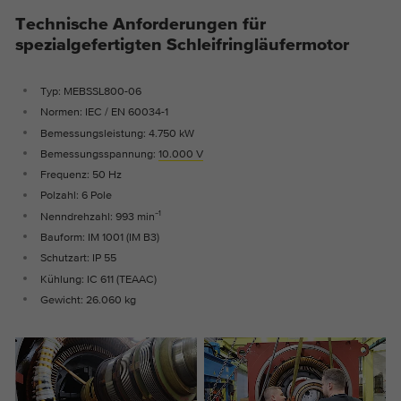
Die Cookies speichern Informationen
Technische Anforderungen für
anonym und weisen eine zufällig
spezialgefertigten Schleifringläufermotor
generierte Nummer zu, um eindeutige
Besucher zu identifizieren.
Typ: MEBSSL800-06
Normen: IEC / EN 60034-1
Name
_ga_*
Bemessungsleistung: 4.750 kW
Bemessungsspannung:
10.000 V
Anbieter
Google Analytics
Frequenz: 50 Hz
Polzahl: 6 Pole
Laufzeit
2 Jahre
Nenndrehzahl: 993 min⁻¹
Bauform: IM 1001 (IM B3)
Dieses Cookie wird von Google Analytics
Schutzart: IP 55
installiert. Das Cookie wird verwendet um
Kühlung: IC 611 (TEAAC)
Zweck
die Seitenaufrufe zu speichern und zu
Gewicht: 26.060 kg
zählen.