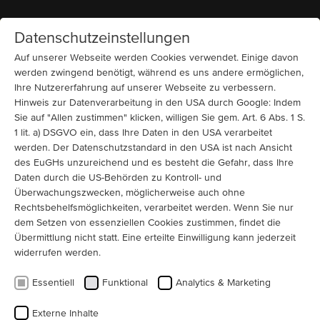
Datenschutzeinstellungen
Startseite
MENÜ
Auf unserer Webseite werden Cookies verwendet. Einige davon
werden zwingend benötigt, während es uns andere ermöglichen,
Ihre Nutzererfahrung auf unserer Webseite zu verbessern.
Bug- und Querstrahlruder
690 V
Marine On- und Offshore
Hinweis zur Datenverarbeitung in den USA durch Google: Indem
Kompakter Schiffsmotor mit
Sie auf "Allen zustimmen" klicken, willigen Sie gem. Art. 6 Abs. 1 S.
Wassermantelkühlung für
1 lit. a) DSGVO ein, dass Ihre Daten in den USA verarbeitet
Bugstrahlruder
werden. Der Datenschutzstandard in den USA ist nach Ansicht
des EuGHs unzureichend und es besteht die Gefahr, dass Ihre
Daten durch die US-Behörden zu Kontroll- und
Für den Einsatz auf hoher See: Menzel fertigt für
Überwachungszwecken, möglicherweise auch ohne
italienische Rederei zwei wassermantelgekühlte
Rechtsbehelfsmöglichkeiten, verarbeitet werden. Wenn Sie nur
Schiffsmotoren zum Antrieb von Bugstrahlrudern –
dem Setzen von essenziellen Cookies zustimmen, findet die
inklusive RINA-Zertifizierung.
Übermittlung nicht statt. Eine erteilte Einwilligung kann jederzeit
widerrufen werden.
Nach einigen erfolgreichen Expressaufträgen für eine
Essentiell
Funktional
Analytics & Marketing
italienischen Reederei, wurde MENZEL damit beauftragt zwei 690V
Reservemotoren nach spezifischen Anforderungen zu fertigen.
Externe Inhalte
Die beiden Niederspannungsmotoren sollen zukünftig das