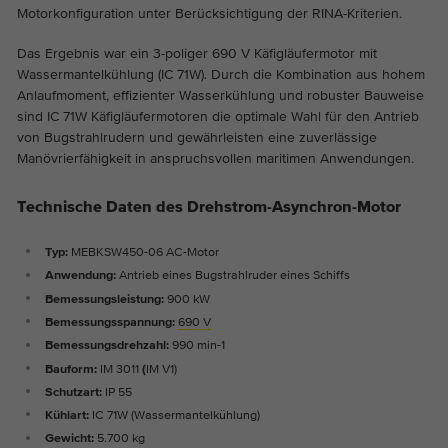
Motorkonfiguration unter Berücksichtigung der RINA-Kriterien.
Die Cookies speichern Informationen
anonym und weisen eine zufällig
Das Ergebnis war ein 3-poliger 690 V Käfigläufermotor mit
generierte Nummer zu, um eindeutige
Wassermantelkühlung (IC 71W). Durch die Kombination aus hohem
Besucher zu identifizieren.
Anlaufmoment, effizienter Wasserkühlung und robuster Bauweise
sind IC 71W Käfigläufermotoren die optimale Wahl für den Antrieb
von Bugstrahlrudern und gewährleisten eine zuverlässige
Name
_ga_*
Manövrierfähigkeit in anspruchsvollen maritimen Anwendungen.
Anbieter
Google Analytics
Technische Daten des Drehstrom-Asynchron-Motor
Laufzeit
2 Jahre
Typ:
MEBKSW450-06 AC-Motor
Anwendung:
Antrieb eines
Bugstrahlruder eines Schiffs
Dieses Cookie wird von Google Analytics
Bemessungsleistung:
900 kW
installiert. Das Cookie wird verwendet um
Zweck
Bemessungsspannung:
690 V
die Seitenaufrufe zu speichern und zu
Bemessungsdrehzahl:
990 min-1
zählen.
Bauform:
IM 3011
(
IM V1)
Schutzart:
IP 55
Kühlart:
IC 71W (Wassermantelkühlung)
Gewicht:
5.700 kg