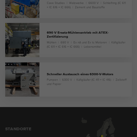
Case Studies
Walzwerke
6600 V
Schleifring (IC 611
+ IC 616 + IC 666)
Zement und Baustoffe
690 V Ersatz-Mühlenantrieb mit ATEX-
Zertifizierung
Mühlen
690 V
Ex nA und Ex tc Motoren
Käfigläufer
(IC 611 + IC 616 + IC 666)
Lebensmittel
Schneller Austausch eines 6300-V-Motors
Pumpen
6300 V
Käfigläufer (IC 411 + IC 416)
Zellstoff
und Papier
STANDORTE