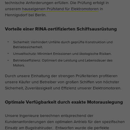
Dieses Cookie ist ein Standard-Session-
technische Anforderungen erfüllen. Die Prüfung erfolgt in
Cookie-Informationen anzeigen
Name
_ga_EVZ6Q3XCRT
Cookie von TYPO3. Es speichert im Falle
unserem
hauseigenen Prüfstand für Elektromotoren
in
Hennigsdorf bei Berlin.
eines Benutzer-Logins die Session-ID. So
Anbieter
Google Tag Manager
Analytics & Marketing
Zweck
kann der eingeloggte Benutzer
Diese Gruppe beinhaltet alle Skripte für analytisches Tracking
wiedererkannt werden und es wird ihm
Vorteile einer RINA-zertifizierten Schiffsausrüstung
Laufzeit
1 year
und zugehörige Cookies. Es hilft uns die Nutzererfahrung der
Zugang zu geschützten Bereichen
Website zu verbessern.
gewährt.
Sicherheit:
Verhindert Unfälle durch geprüfte Konstruktion und
Dies ist ein Google Tag Manager Cookie
Betriebssicherheit.
Abhängig von: Funktional
Zweck
und dient dem Erfassen verschiedener
Umweltschutz: Minimiert Emissionen und ökologische Risiken.
Cookie-Informationen anzeigen
Handlungen auf unserer Webseite.
Name
_ga
Name
cookie_optin
Betriebseffizienz: Optimiert die Leistung und Lebensdauer des
Motors.
Anbieter
Google Analytics
Externe Inhalte
Anbieter
TYPO3
Durch unsere Einhaltung der strengen Prüfkriterien profitieren
Auf unserer Website verwenden wir eingebettete Videos von
unsere Käufer und Betreiber von großen Schiffen von höchster
Laufzeit
2 Jahre
YouTube, um unsere Videos in besserer Qualität und mit
Laufzeit
1 Jahr
Sicherheit, Zuverlässigkeit und Effizienz unserer Elektromotoren.
höherer Displayleistung anbieten zu können, damit die
Dieses Cookie wird von Google Analytics
Besucher ein interessanteres Erlebnis haben.
Enthält die gewählten Tracking-Optin-
installiert. Das Cookie wird verwendet, um
Optimale Verfügbarkeit durch exakte Motorauslegung
Zweck
Einstellungen.
Besucher-, Sitzungs- und
Kampagnendaten zu berechnen und die
Unsere Ingenieure berechnen entsprechend der
Nutzung der Website für den
Kundenanforderungen den optimalen Antrieb für den spezifischen
Zweck
Analysebericht der Website zu verfolgen.
Einsatz am Bugstrahlruder. Entworfen wurde die perfekte