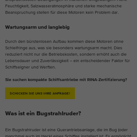
Feuchtigkeit, Salzwasseratmosphäre und starke mechanische
Beanspruchung stellen für diese Motoren kein Problem dar.
Wartungsarm und langlebig
Durch den bürstenlosen Aufbau kommen diese Motoren ohne
Schleifringe aus, was sie besonders wartungsarm macht. Dies
reduziert nicht nur die Betriebskosten, sondern erhöht auch die
Lebensdauer und Zuverlässigkeit – ein entscheidender Faktor für
Schiffseigner und Werften.
Sie suchen kompakte Schiffsantriebe mit RINA-Zertifizierung?
SCHICKEN SIE UNS IHRE ANFRAGE!
Was ist ein Bugstrahlruder?
Ein Bugstrahlruder ist eine Querantriebsanlage, die im Bug (oder
manchmal auch im Heck) eines Schiffes installiert ist. Es ermöglicht