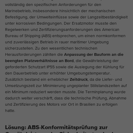
Dieses Cookie ist ein Standard-Session-
Cookie-Informationen anzeigen
Name
_ga_EVZ6Q3XCRT
vollständig den spezifischen Anforderungen für den
Cookie von TYPO3. Es speichert im Falle
Marinebetrieb, insbesondere hinsichtlich der mechanischen
eines Benutzer-Logins die Session-ID. So
Befestigung, der Umwelteinflüsse sowie der Langzeitbeständigkeit
Anbieter
Google Tag Manager
Analytics & Marketing
Zweck
kann der eingeloggte Benutzer
unter korrosiven Bedingungen. Der Ersatzmotor musste den
Diese Gruppe beinhaltet alle Skripte für analytisches Tracking
wiedererkannt werden und es wird ihm
Regelwerken und Zertifizierungsanforderungen des American
Laufzeit
1 year
und zugehörige Cookies. Es hilft uns die Nutzererfahrung der
Zugang zu geschützten Bereichen
Bureau of Shipping (ABS) entsprechen, um einen normkonformen
Website zu verbessern.
gewährt.
und zuverlässigen Betrieb in rauer maritimer Umgebung
Dies ist ein Google Tag Manager Cookie
sicherzustellen. Zu den wesentlichen technischen
Abhängig von: Funktional
Zweck
und dient dem Erfassen verschiedener
Herausforderungen zählten die
Anpassung der Bauform an die
Cookie-Informationen anzeigen
Handlungen auf unserer Webseite.
Name
_ga
beengten Platzverhältnisse an Bord
, die Gewährleistung der
Name
cookie_optin
geforderten Schutzart IP55 sowie die Auslegung der Kühlung für
Anbieter
Google Analytics
Externe Inhalte
den Dauerbetrieb unter erhöhter Umgebungstemperatur.
Anbieter
TYPO3
Zusätzlich bestand ein erheblicher
Zeitdruck
, da die Liefer- und
Auf unserer Website verwenden wir eingebettete Videos von
Laufzeit
2 Jahre
Umsetzungszeit zur Minimierung ungeplanter Stillstandszeiten auf
YouTube, um unsere Videos in besserer Qualität und mit
Laufzeit
1 Jahr
ein Minimum reduziert werden musste. Die Terminplanung wurde
höherer Displayleistung anbieten zu können, damit die
Dieses Cookie wird von Google Analytics
dadurch weiter verschärft, dass die technische Prüfung, Abnahme
Besucher ein interessanteres Erlebnis haben.
Enthält die gewählten Tracking-Optin-
und Zertifizierung des Motors vor Ort in Brasilien zu erfolgen
installiert. Das Cookie wird verwendet, um
Zweck
Einstellungen.
hatte.
Besucher-, Sitzungs- und
Kampagnendaten zu berechnen und die
Nutzung der Website für den
Zweck
Lösung: ABS-Konformitätsprüfung zur
Analysebericht der Website zu verfolgen.