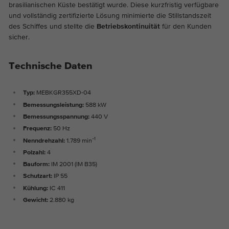
brasilianischen Küste bestätigt wurde. Diese kurzfristig verfügbare
und vollständig zertifizierte Lösung minimierte die Stillstandszeit
des Schiffes und stellte die
Betriebskontinuität
für den Kunden
sicher.
Technische Daten
Typ:
MEBKGR355XD-04
Bemessungsleistung:
588 kW
Bemessungsspannung:
440 V
Frequenz:
50 Hz
Nenndrehzahl:
1.789 min⁻¹
Polzahl:
4
Bauform:
IM 2001 (IM B35)
Schutzart:
IP 55
Kühlung:
IC 411
Gewicht:
2.880 kg