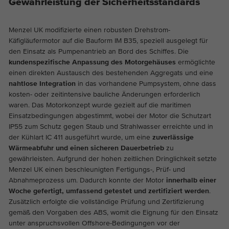
Gewährleistung der Sicherheitsstandards
Die Cookies speichern Informationen
anonym und weisen eine zufällig
generierte Nummer zu, um eindeutige
Menzel UK modifizierte einen robusten Drehstrom-
Käfigläufermotor auf die Bauform IM B35, speziell ausgelegt für
Besucher zu identifizieren.
den Einsatz als Pumpenantrieb an Bord des Schiffes. Die
kundenspezifische Anpassung des Motorgehäuses
ermöglichte
einen direkten Austausch des bestehenden Aggregats und eine
Name
_ga_*
nahtlose Integration
in das vorhandene Pumpsystem, ohne dass
kosten- oder zeitintensive bauliche Änderungen erforderlich
Anbieter
Google Analytics
waren. Das Motorkonzept wurde gezielt auf die maritimen
Einsatzbedingungen abgestimmt, wobei der Motor die Schutzart
Laufzeit
2 Jahre
IP55 zum Schutz gegen Staub und Strahlwasser erreichte und in
der Kühlart IC 411 ausgeführt wurde, um eine
zuverlässige
Dieses Cookie wird von Google Analytics
Wärmeabfuhr und einen sicheren Dauerbetrieb
zu
installiert. Das Cookie wird verwendet um
gewährleisten. Aufgrund der hohen zeitlichen Dringlichkeit setzte
Zweck
die Seitenaufrufe zu speichern und zu
Menzel UK einen beschleunigten Fertigungs-, Prüf- und
zählen.
Abnahmeprozess um. Dadurch konnte der Motor
innerhalb einer
Woche gefertigt, umfassend getestet und zertifiziert werden
.
Zusätzlich erfolgte die vollständige Prüfung und Zertifizierung
gemäß den Vorgaben des ABS, womit die Eignung für den Einsatz
unter anspruchsvollen Offshore-Bedingungen vor der