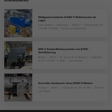
interessieren
Maßgeschneiderter 6.600 V Elektromotor ab
Lager
Case Studies
Walzwerke
6600 V
Schleifring (IC 611
+ IC 616 + IC 666)
Zement und Baustoffe
690 V Ersatz-Mühlenantrieb mit ATEX-
Zertifizierung
Mühlen
690 V
Ex nA und Ex tc Motoren
Käfigläufer
(IC 611 + IC 616 + IC 666)
Lebensmittel
Schneller Austausch eines 6300-V-Motors
Pumpen
6300 V
Käfigläufer (IC 411 + IC 416)
Zellstoff
und Papier