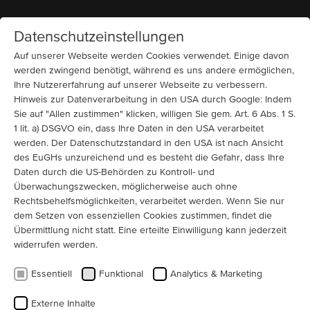
Datenschutzeinstellungen
Startseite
MENÜ
Auf unserer Webseite werden Cookies verwendet. Einige davon
werden zwingend benötigt, während es uns andere ermöglichen,
Ihre Nutzererfahrung auf unserer Webseite zu verbessern.
440 V
Käfigläufer (IC 411 + IC 416)
Marine On- und Offshore
Pumpen
Hinweis zur Datenverarbeitung in den USA durch Google: Indem
440 V Marinemotor mit ABS-
Sie auf "Allen zustimmen" klicken, willigen Sie gem. Art. 6 Abs. 1 S.
Zertifizierung
1 lit. a) DSGVO ein, dass Ihre Daten in den USA verarbeitet
werden. Der Datenschutzstandard in den USA ist nach Ansicht
Ein Kunde aus dem maritimen On- und Offshore-Bereich
des EuGHs unzureichend und es besteht die Gefahr, dass Ihre
Daten durch die US-Behörden zu Kontroll- und
meldete den kurzfristigen Ausfall eines
Überwachungszwecken, möglicherweise auch ohne
Pumpenantriebsmotors an Bord eines in Brasilien
Rechtsbehelfsmöglichkeiten, verarbeitet werden. Wenn Sie nur
eingesetzten Schiffes. Zur Sicherstellung der
dem Setzen von essenziellen Cookies zustimmen, findet die
Anlagenverfügbarkeit lieferte Menzel UK einen
Übermittlung nicht statt. Eine erteilte Einwilligung kann jederzeit
leistungsstarken Elektromotor, der kurzfristig an den
widerrufen werden.
vorhandenen Antrieb angepasst wurde. Durch die
Essentiell
Funktional
Analytics & Marketing
beschleunigte Abwicklung sowie die vollständige ABS-
Zertifizierung für den Marineeinsatz konnte die
Externe Inhalte