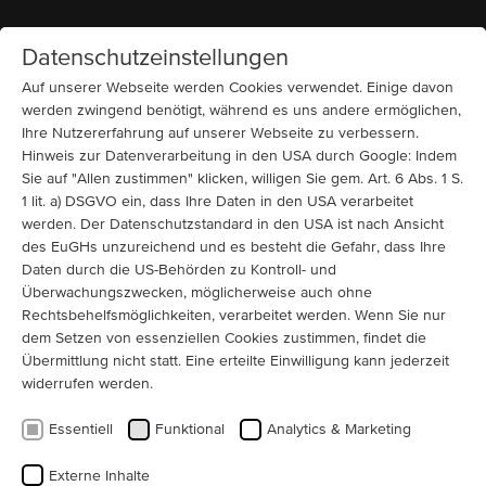
Datenschutzeinstellungen
Startseite
MENÜ
Auf unserer Webseite werden Cookies verwendet. Einige davon
werden zwingend benötigt, während es uns andere ermöglichen,
Ihre Nutzererfahrung auf unserer Webseite zu verbessern.
Pumpen
4160 V
Käfigläufer (IC 611 + IC 616 + IC 666)
Wasser und Abwasser
Hinweis zur Datenverarbeitung in den USA durch Google: Indem
4160 V Sondermotor für
Sie auf "Allen zustimmen" klicken, willigen Sie gem. Art. 6 Abs. 1 S.
Pumpenanwendung mit hoher
1 lit. a) DSGVO ein, dass Ihre Daten in den USA verarbeitet
Axiallast
werden. Der Datenschutzstandard in den USA ist nach Ansicht
des EuGHs unzureichend und es besteht die Gefahr, dass Ihre
Daten durch die US-Behörden zu Kontroll- und
Für einen Kunden in Santo Domingo, Dominikanische
Überwachungszwecken, möglicherweise auch ohne
Republik, hat
MENZEL Elektromotoren
einen speziell
Rechtsbehelfsmöglichkeiten, verarbeitet werden. Wenn Sie nur
angepassten
Drehstrom-Kurzschlussläufermotor
vom
dem Setzen von essenziellen Cookies zustimmen, findet die
Typ MEBKSL630-14
geliefert. Der Motor treibt eine
Übermittlung nicht statt. Eine erteilte Einwilligung kann jederzeit
große Wasserpumpe an und wurde über Seefracht an
widerrufen werden.
seinen Einsatzort transportiert.
Essentiell
Funktional
Analytics & Marketing
Das Projekt stellte besondere technische Anforderungen: Dieser
Externe Inhalte
Pumpenmotor
musste
hohe axiale Belastungen (Axiallast)
nach