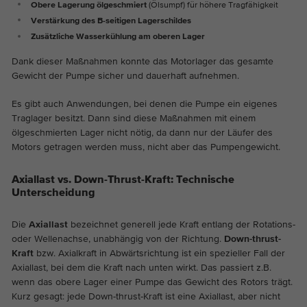
Obere Lagerung ölgeschmiert
(Ölsumpf) für höhere Tragfähigkeit
Die Cookies speichern Informationen
Verstärkung des B-seitigen Lagerschildes
anonym und weisen eine zufällig
Zusätzliche Wasserkühlung am oberen Lager
generierte Nummer zu, um eindeutige
Besucher zu identifizieren.
Dank dieser Maßnahmen konnte das Motorlager das gesamte
Gewicht der Pumpe sicher und dauerhaft aufnehmen.
Name
_ga_*
Es gibt auch Anwendungen, bei denen die Pumpe ein eigenes
Traglager besitzt. Dann sind diese Maßnahmen mit einem
Anbieter
Google Analytics
ölgeschmierten Lager nicht nötig, da dann nur der Läufer des
Motors getragen werden muss, nicht aber das Pumpengewicht.
Laufzeit
2 Jahre
Axiallast vs. Down-Thrust-Kraft: Technische
Unterscheidung
Dieses Cookie wird von Google Analytics
installiert. Das Cookie wird verwendet um
Zweck
die Seitenaufrufe zu speichern und zu
Die
Axiallast
bezeichnet generell jede Kraft entlang der Rotations-
oder Wellenachse, unabhängig von der Richtung.
Down-thrust-
zählen.
Kraft
bzw. Axialkraft in Abwärtsrichtung ist ein spezieller Fall der
Axiallast, bei dem die Kraft nach unten wirkt. Das passiert z.B.
wenn das obere Lager einer Pumpe das Gewicht des Rotors trägt.
Kurz gesagt: jede Down-thrust-Kraft ist eine Axiallast, aber nicht