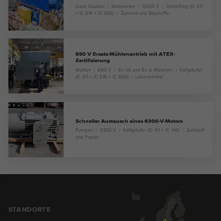
Case Studies
Walzwerke
6600 V
Schleifring (IC 611
+ IC 616 + IC 666)
Zement und Baustoffe
690 V Ersatz-Mühlenantrieb mit ATEX-
Zertifizierung
Mühlen
690 V
Ex nA und Ex tc Motoren
Käfigläufer
(IC 611 + IC 616 + IC 666)
Lebensmittel
Schneller Austausch eines 6300-V-Motors
Pumpen
6300 V
Käfigläufer (IC 411 + IC 416)
Zellstoff
und Papier
STANDORTE