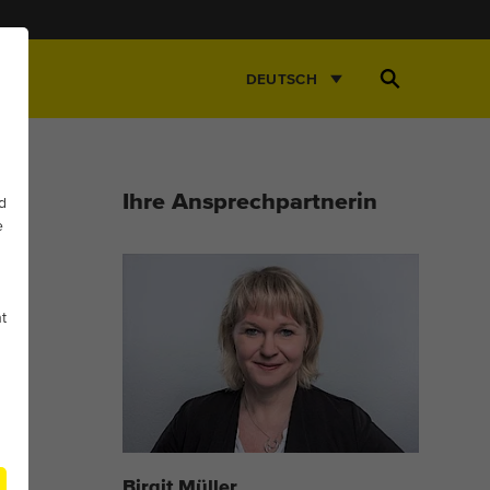
Suche
DEUTSCH
öffnen
Ihre Ansprechpartnerin
d
e
t
Birgit Müller