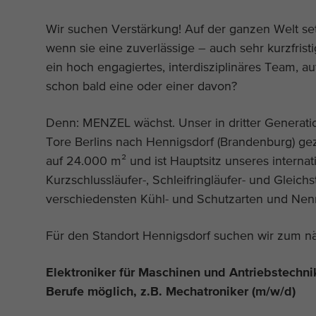
Wir suchen Verstärkung! Auf der ganzen Welt s
wenn sie eine zuverlässige – auch sehr kurzfristi
ein hoch engagiertes, interdisziplinäres Team, auf
schon bald eine oder einer davon?
Denn: MENZEL wächst. Unser in dritter Generati
Tore Berlins nach Hennigsdorf (Brandenburg) ge
auf 24.000 m² und ist Hauptsitz unseres internat
Kurzschlussläufer-, Schleifringläufer- und Glei
verschiedensten Kühl- und Schutzarten und Nen
Für den Standort Hennigsdorf suchen wir zum nä
Elektroniker für Maschinen und Antriebstechni
Berufe möglich, z.B. Mechatroniker (m/w/d)