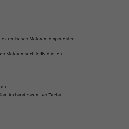
Name
_ga_*
Anbieter
Google Analytics
 elektronischen Motorenkomponenten
Laufzeit
2 Jahre
n Motoren nach individuellen
Dieses Cookie wird von Google Analytics
Zweck
installiert. Das Cookie wird verwendet um die
Seitenaufrufe zu speichern und zu zählen.
ten
n im bereitgestellten Tablet