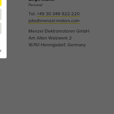
Personal
Tel.
+49 30 349 922-220
jobs@menzel-motors.com
Menzel Elektromotoren GmbH
Am Alten Walzwerk 2
16761 Hennigsdorf, Germany
z