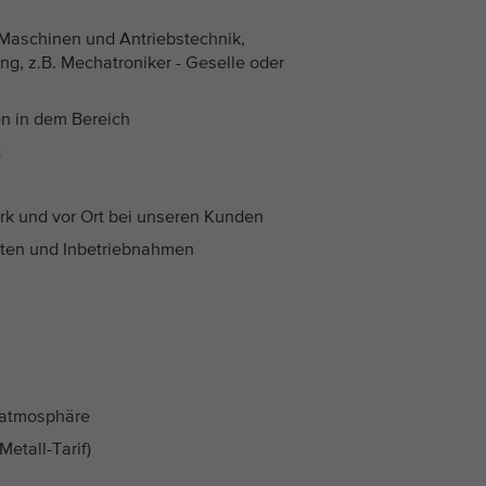
 Maschinen und Antriebstechnik,
ng, z.B. Mechatroniker - Geselle oder
en in dem Bereich
t
rk und vor Ort bei unseren Kunden
eiten und Inbetriebnahmen
tsatmosphäre
etall-Tarif)