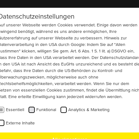
Datenschutzeinstellungen
UNTERNEHMEN
REFERENZEN
KONTAKT
Auf unserer Webseite werden Cookies verwendet. Einige davon werden
zwingend benötigt, während es uns andere ermöglichen, Ihre
Nutzererfahrung auf unserer Webseite zu verbessern. Hinweis zur
Datenverarbeitung in den USA durch Google: Indem Sie auf "Allen
ustimmen" klicken, willigen Sie gem. Art. 6 Abs. 1 S. 1 lit. a) DSGVO ein,
dass Ihre Daten in den USA verarbeitet werden. Der Datenschutzstandar
in den USA ist nach Ansicht des EuGHs unzureichend und es besteht di
Gefahr, dass Ihre Daten durch die US-Behörden zu Kontroll- und
Überwachungszwecken, möglicherweise auch ohne
chinenbauer (m/w/d) im
Rechtsbehelfsmöglichkeiten, verarbeitet werden. Wenn Sie nur dem
Setzen von essenziellen Cookies zustimmen, findet die Übermittlung nich
tatt. Eine erteilte Einwilligung kann jederzeit widerrufen werden.
Essentiell
Funktional
Analytics & Marketing
Externe Inhalte