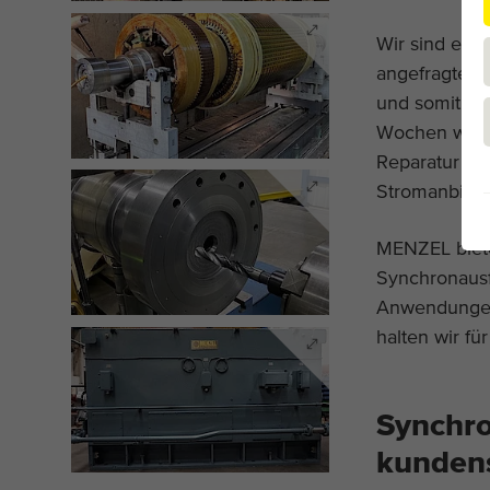
Wir sind eine
angefragte S
und somit kur
Wochen war d
Reparatur un
Stromanbiete
MENZEL biet
Synchronausf
Anwendungen
halten wir fü
Synchro
kunden