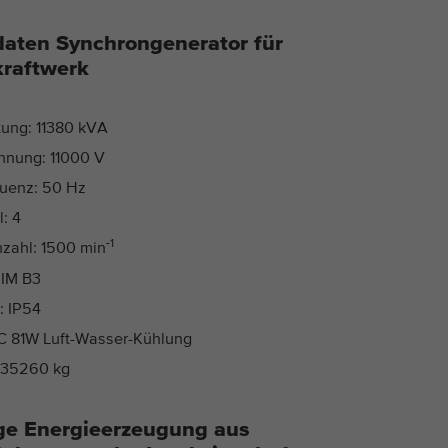
daten Synchrongenerator für
Name
_ga_*
raftwerk
Anbieter
Google Analytics
tung: 11380 kVA
Laufzeit
2 Jahre
nung: 11000 V
uenz: 50 Hz
Dieses Cookie wird von Google Analytics
: 4
Zweck
installiert. Das Cookie wird verwendet um die
Seitenaufrufe zu speichern und zu zählen.
-1
zahl: 1500 min
 IM B3
: IP54
IC 81W Luft-Wasser-Kühlung
 35260 kg
ge Energieerzeugung aus