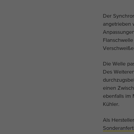
Der Synchron
angetrieben 
Anpassungen.
Flanschwelle
Verschweiße
Die Welle pa
Des Weiteren
durchzugsbelü
einen Zwisch
ebenfalls im
Kühler.
Als Herstelle
Sonderanfer