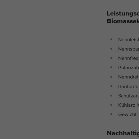
Leistungs
Biomassek
Nennleis
Nennspan
Nennfreq
Polanzahl
Nenndreh
Bauform:
Schutzart
Kühlart: 
Gewicht:
Nachhalti