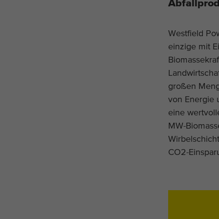
Abfallpro
Westfield Po
einzige mit E
Biomassekraft
Landwirtschaf
großen Menge
von Energie 
eine wertvoll
MW-Biomasse-
Wirbelschich
CO2-Einsparu