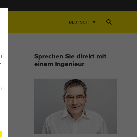
Suche
DEUTSCH
öffnen
Sprechen Sie direkt mit
d
e
einem Ingenieur
t