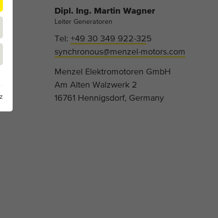
Dipl. Ing. Martin Wagner
Leiter Generatoren
Tel:
+49 30 349 922-32
5
synchronous@menzel-motors.com
Menzel Elektromotoren GmbH
Am Alten Walzwerk 2
16761 Hennigsdorf, Germany
z