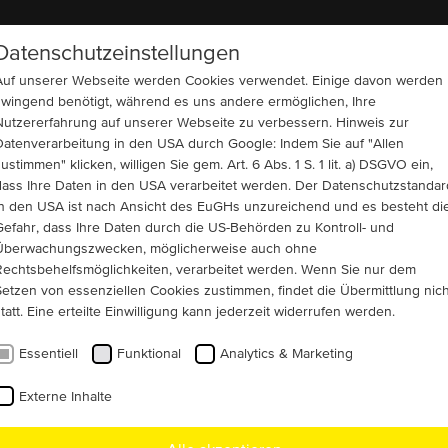
Datenschutzeinstellungen
UNTERNEHMEN
REFERENZEN
KONTAKT
Auf unserer Webseite werden Cookies verwendet. Einige davon werden
zwingend benötigt, während es uns andere ermöglichen, Ihre
Nutzererfahrung auf unserer Webseite zu verbessern. Hinweis zur
Datenverarbeitung in den USA durch Google: Indem Sie auf "Allen
ustimmen" klicken, willigen Sie gem. Art. 6 Abs. 1 S. 1 lit. a) DSGVO ein,
ung
dass Ihre Daten in den USA verarbeitet werden. Der Datenschutzstandar
 Biomassekraftwerk in
in den USA ist nach Ansicht des EuGHs unzureichend und es besteht di
Gefahr, dass Ihre Daten durch die US-Behörden zu Kontroll- und
Überwachungszwecken, möglicherweise auch ohne
Rechtsbehelfsmöglichkeiten, verarbeitet werden. Wenn Sie nur dem
Setzen von essenziellen Cookies zustimmen, findet die Übermittlung nich
tatt. Eine erteilte Einwilligung kann jederzeit widerrufen werden.
usfall eines Synchrongenerators in einem
Essentiell
Funktional
Analytics & Marketing
aftwerk in Schottland suchte der Kunde
ach schnellem Ersatz und wurde bei
Externe Inhalte
ndig.