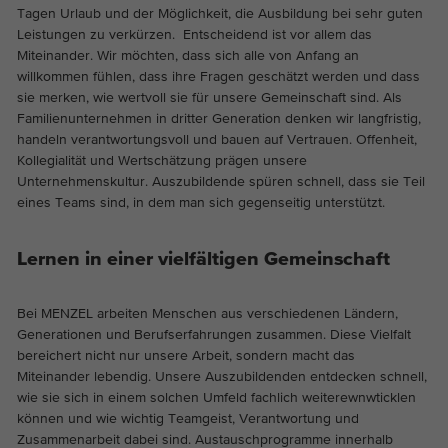
Dieses Cookie ist ein Standard-Session-
Cookie-Informationen anzeigen
Tagen Urlaub und der Möglichkeit, die Ausbildung bei sehr guten
Name
_ga_EVZ6Q3XCRT
Cookie von TYPO3. Es speichert im Falle
Leistungen zu verkürzen. Entscheidend ist vor allem das
eines Benutzer-Logins die Session-ID. So
Miteinander. Wir möchten, dass sich alle von Anfang an
Anbieter
Google Tag Manager
Analytics & Marketing
Zweck
kann der eingeloggte Benutzer
willkommen fühlen, dass ihre Fragen geschätzt werden und dass
Diese Gruppe beinhaltet alle Skripte für analytisches Tracking
wiedererkannt werden und es wird ihm
sie merken, wie wertvoll sie für unsere Gemeinschaft sind. Als
Laufzeit
1 year
und zugehörige Cookies. Es hilft uns die Nutzererfahrung der
Zugang zu geschützten Bereichen
Familienunternehmen in dritter Generation denken wir langfristig,
Website zu verbessern.
handeln verantwortungsvoll und bauen auf Vertrauen. Offenheit,
gewährt.
Dies ist ein Google Tag Manager Cookie
Kollegialität und Wertschätzung prägen unsere
Abhängig von: Funktional
Zweck
und dient dem Erfassen verschiedener
Unternehmenskultur. Auszubildende spüren schnell, dass sie Teil
Cookie-Informationen anzeigen
Handlungen auf unserer Webseite.
Name
_ga
eines Teams sind, in dem man sich gegenseitig unterstützt.
Name
cookie_optin
Anbieter
Google Analytics
Externe Inhalte
Anbieter
TYPO3
Lernen in einer vielfältigen Gemeinschaft
Auf unserer Website verwenden wir eingebettete Videos von
Laufzeit
2 Jahre
YouTube, um unsere Videos in besserer Qualität und mit
Laufzeit
1 Jahr
Bei MENZEL arbeiten Menschen aus verschiedenen Ländern,
höherer Displayleistung anbieten zu können, damit die
Dieses Cookie wird von Google Analytics
Generationen und Berufserfahrungen zusammen. Diese Vielfalt
Besucher ein interessanteres Erlebnis haben.
Enthält die gewählten Tracking-Optin-
installiert. Das Cookie wird verwendet, um
Zweck
bereichert nicht nur unsere Arbeit, sondern macht das
Einstellungen.
Besucher-, Sitzungs- und
Miteinander lebendig. Unsere Auszubildenden entdecken schnell,
Kampagnendaten zu berechnen und die
wie sie sich in einem solchen Umfeld fachlich weiterewnwticklen
Nutzung der Website für den
können und wie wichtig Teamgeist, Verantwortung und
Zweck
Zusammenarbeit dabei sind. Austauschprogramme innerhalb
Analysebericht der Website zu verfolgen.