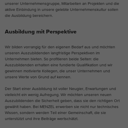
unserer Unternehmensgruppe, Mitarbeiten an Projekten und die
Die Cookies speichern Informationen
aktive Einbindung in unsere gelebte Unternehmenskultur sollen
anonym und weisen eine zufällig
die Ausbildung bereichern.
generierte Nummer zu, um eindeutige
Besucher zu identifizieren.
Ausbildung mit Perspektive
Name
_ga_*
Wir bilden vorrangig für den eigenen Bedarf aus und möchten
unseren Auszubildenden langfristige Perspektiven im
Anbieter
Google Analytics
Unternehmen bieten. So profitieren beide Seiten: die
Auszubildenden erhalten eine fundierte Qualifikation und wir
Laufzeit
2 Jahre
gewinnen motivierte Kollegen, die unser Unternehmen und
unsere Werte von Grund auf kennen.
Dieses Cookie wird von Google Analytics
installiert. Das Cookie wird verwendet um
Der Start einer Ausbildung ist voller Neugier, Erwartungen und
Zweck
die Seitenaufrufe zu speichern und zu
vielleicht ein wenig Aufregung. Wir möchten unseren neuen
zählen.
Auszubildenden die Sicherheit geben, dass sie den richtigen Ort
gewählt haben. Bei MENZEL erwerben sie nicht nur technisches
Wissen, sondern werden Teil einer Gemeinschaft, die sie
unterstützt und ihre Beiträge wertschätzt.