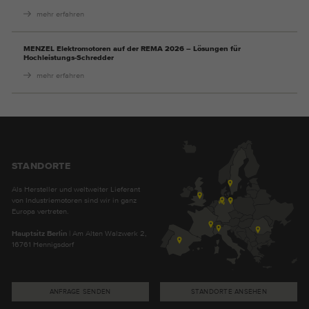
mehr erfahren
MENZEL Elektromotoren auf der REMA 2026 – Lösungen für
Hochleistungs-Schredder
mehr erfahren
STANDORTE
Als Hersteller und weltweiter Lieferant
von Industriemotoren sind wir in ganz
Europa vertreten.
Hauptsitz Berlin
| Am Alten Walzwerk 2,
16761 Hennigsdorf
ANFRAGE SENDEN
STANDORTE ANSEHEN