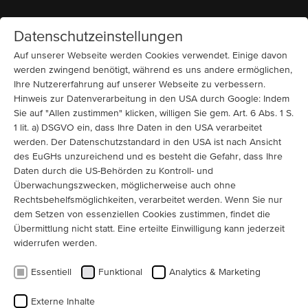
Datenschutzeinstellungen
Startseite
MENÜ
Auf unserer Webseite werden Cookies verwendet. Einige davon
werden zwingend benötigt, während es uns andere ermöglichen,
Ihre Nutzererfahrung auf unserer Webseite zu verbessern.
News
Hinweis zur Datenverarbeitung in den USA durch Google: Indem
Welcome to our new apprentices
Sie auf "Allen zustimmen" klicken, willigen Sie gem. Art. 6 Abs. 1 S.
1 lit. a) DSGVO ein, dass Ihre Daten in den USA verarbeitet
Heute heißen wir unsere neuen Auszubildenden bei
werden. Der Datenschutzstandard in den USA ist nach Ansicht
MENZEL Elektromotoren herzlich willkommen. Eine
des EuGHs unzureichend und es besteht die Gefahr, dass Ihre
Ausbildung ist der Start in einen neuen Lebensabschnitt
Daten durch die US-Behörden zu Kontroll- und
Überwachungszwecken, möglicherweise auch ohne
und wir freuen uns, die jungen Menschen auf diesem
Rechtsbehelfsmöglichkeiten, verarbeitet werden. Wenn Sie nur
Weg zu begleiten.
dem Setzen von essenziellen Cookies zustimmen, findet die
Übermittlung nicht statt. Eine erteilte Einwilligung kann jederzeit
Ausbildung mit Verantwortung
widerrufen werden.
Essentiell
Funktional
Analytics & Marketing
Schon in den 1970er-Jahren legte Unternehmensgründer Kurt
Menzel großen Wert auf die Ausbildung junger Fachkräfte, nicht
Externe Inhalte
nur in Deutschland, sondern auch international. Gemeinsam mit